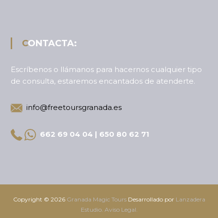
CONTACTA:
Escríbenos o llámanos para hacernos cualquier tipo
de consulta, estaremos encantados de atenderte.
info@freetoursgranada.es
662 69 04 04 | 650 80 62 71
Copyright © 2026
Granada Magic Tours
Desarrollado por
Lanzadera
Estudio.
Aviso Legal.