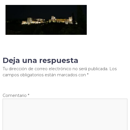
g
c
e
a
i
n
s
c
p
i
T
o
d
r
o
o
G
u
r
r
a
n
s
a
d
Deja una respuesta
a
Tu dirección de correo electrónico no será publicada.
Los
campos obligatorios están marcados con
*
Comentario
*