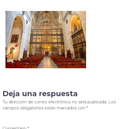
g
c
e
a
i
n
s
c
p
i
T
o
d
r
o
o
G
u
r
r
a
n
s
a
d
a
Deja una respuesta
Tu dirección de correo electrónico no será publicada.
Los
campos obligatorios están marcados con
*
Comentario
*